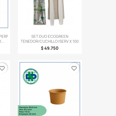
Vista rápida

 PERF
SET DUO ECOGREEN
...
TENEDOR/CUCHILLO/SERV X 100
$ 49.750
vorite_border
favorite_border