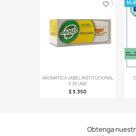
NU
favorite_border
Vista rápida

AROMATICA JAIBEL INSTITUCIONAL
C
X 25 UND
$ 3.350
Obtenga nuestr