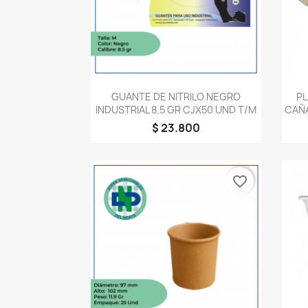
Vista rápida

GUANTE DE NITRILO NEGRO
P
INDUSTRIAL 8.5 GR CJX50 UND T/M
CAÑA
$ 23.800
favorite_border