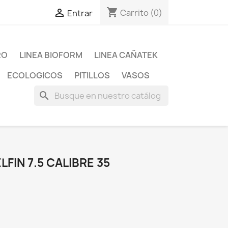
shopping_cart

Carrito
(0)
Entrar
RO
LINEA BIOFORM
LINEA CAÑATEK
ECOLOGICOS
PITILLOS
VASOS
search
FIN 7.5 CALIBRE 35