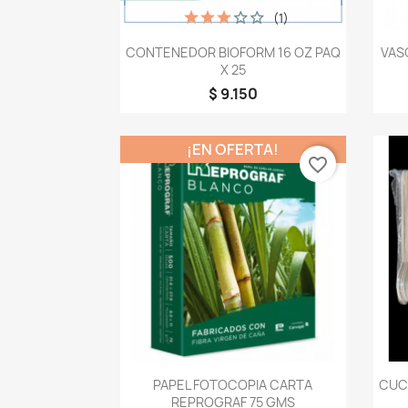
(1)
Vista rápida

CONTENEDOR BIOFORM 16 OZ PAQ
VAS
X 25
$ 9.150
¡EN OFERTA!
favorite_border
Vista rápida

PAPEL FOTOCOPIA CARTA
CUC
REPROGRAF 75 GMS