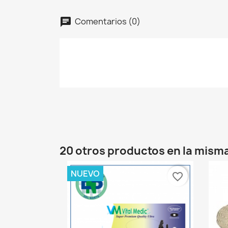
Comentarios (0)
20 otros productos en la misma
NUEVO
favorite_border