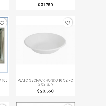
$ 31.750
vorite_border
favorite_border
Vista rápida

X 100
PLATO GEOPACK HONDO 16 OZ PQ
X 50 UND
$ 20.650