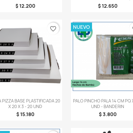
$ 12.200
$ 12.650
NUEVO
favorite_border
fa
Vista rápida
Vista rápida


 PIZZA BASE PLASTIFICADA 20
PALO PINCHO PALA 14 CM PQ 
X 20 X 3 - 20 UND
UND - BANDERIN
$ 15.180
$ 3.800