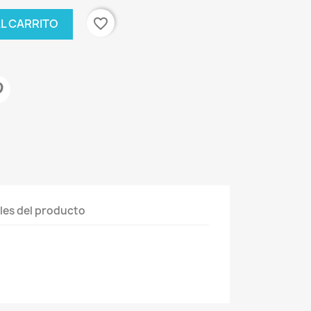
favorite_border
AL CARRITO
les del producto