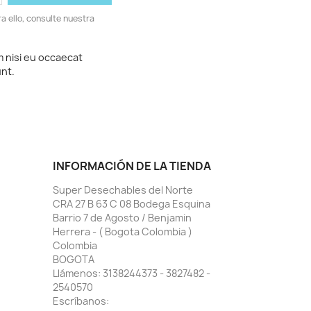
 ello, consulte nuestra
m nisi eu occaecat
unt.
INFORMACIÓN DE LA TIENDA
Super Desechables del Norte
CRA 27 B 63 C 08 Bodega Esquina
Barrio 7 de Agosto / Benjamin
Herrera - ( Bogota Colombia )
Colombia
BOGOTA
Llámenos:
3138244373 - 3827482 -
2540570
Escríbanos: