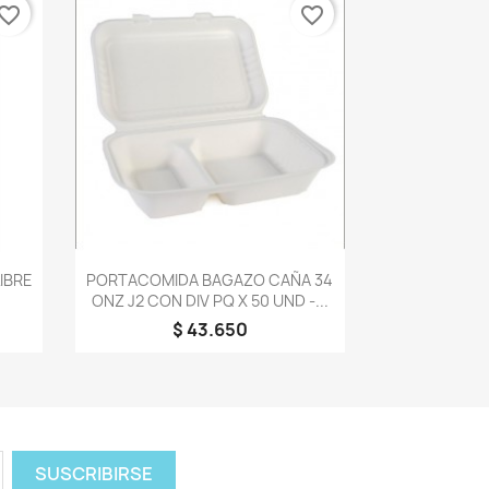
vorite_border
favorite_border
Vista rápida

IBRE
PORTACOMIDA BAGAZO CAÑA 34
ONZ J2 CON DIV PQ X 50 UND -...
$ 43.650