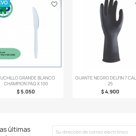
EVO
favorite_border
fa
Vista rápida
Vista rápida


UCHILLO GRANDE BLANCO
GUANTE NEGRO DELFIN 7 CAL
CHAMPION PAQ X 100
25
$ 5.050
$ 4.900
as últimas