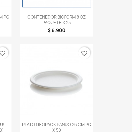
Vista rápida

M PQ
CONTENEDOR BIOFORM 8 OZ
PAQUETE X 25
$ 6.900
vorite_border
favorite_border
Vista rápida

U!
PLATO GEOPACK PANDO 26 CM PQ
0)
X 50