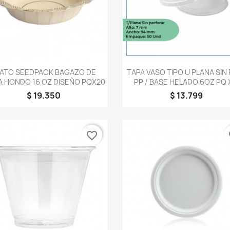
Vista rápida
Vista rápida


LATO SEEDPACK BAGAZO DE
TAPA VASO TIPO U PLANA SIN
 HONDO 16 OZ DISEÑO PQX20
PP / BASE HELADO 6OZ PQ X
$ 19.350
$ 13.799
favorite_border
fa