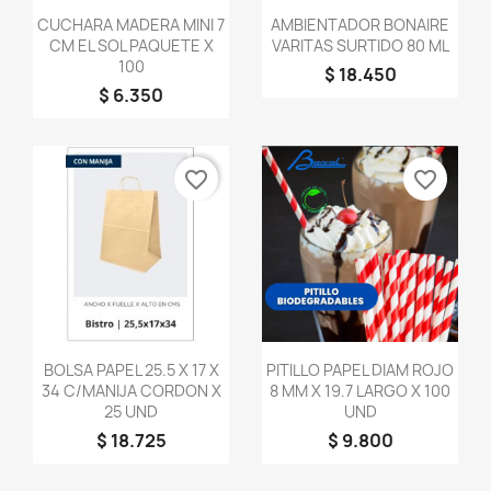
Vista rápida
Vista rápida


CUCHARA MADERA MINI 7
AMBIENTADOR BONAIRE
CM EL SOL PAQUETE X
VARITAS SURTIDO 80 ML
100
$ 18.450
$ 6.350
favorite_border
favorite_border
Vista rápida
Vista rápida


BOLSA PAPEL 25.5 X 17 X
PITILLO PAPEL DIAM ROJO
34 C/MANIJA CORDON X
8 MM X 19.7 LARGO X 100
25 UND
UND
$ 18.725
$ 9.800