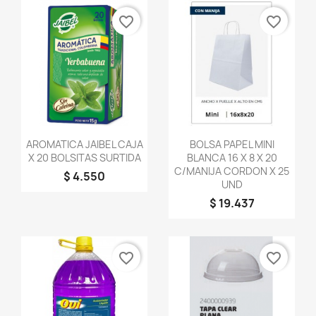
favorite_border
favorite_border
Vista rápida
Vista rápida


AROMATICA JAIBEL CAJA
BOLSA PAPEL MINI
X 20 BOLSITAS SURTIDA
BLANCA 16 X 8 X 20
C/MANIJA CORDON X 25
$ 4.550
UND
$ 19.437
favorite_border
favorite_border