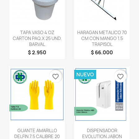
Vista rápida
Vista rápida


TAPA VASO 4 OZ
HARAGAN METALICO 70
CARTON PAQ.X 25 UND.
CM CON MANGO 1.5
BARVAL
TRAPISOL
$ 2.950
$ 66.000
NUEVO
favorite_border
favorite_border
Vista rápida
Vista rápida


GUANTE AMARILLO
DISPENSADOR
DELFIN 7.5 CALIBRE 20
EVOLUTION JABON