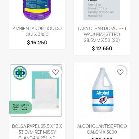
Vista rápida
Vista rápida


AMBIENTADOR LIQUIDO
TAPA CLEAR DOMO PET
OUI X 3800
WAU! MAESTTRO
98.5MM X 50 (20)
$ 16.250
$ 12.650
favorite_border
favorite_border
Vista rápida
Vista rápida


BOLSA PAPEL 25.5 X 13 X
ALCOHOL ANTISEPTICO
33 C/M REF MISSY
GALON X 3800
BLANCA X 25 UND