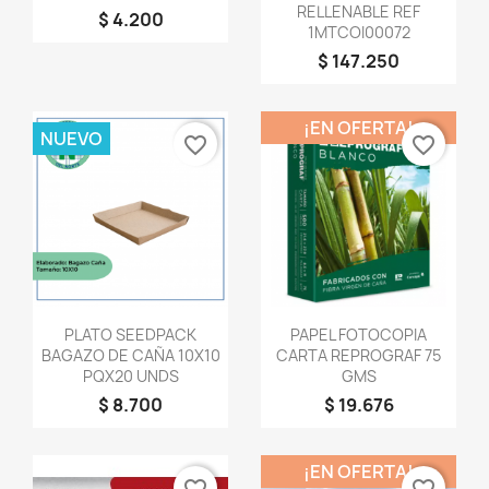
RELLENABLE REF
$ 4.200
1MTCOI00072
$ 147.250
¡EN OFERTA!
NUEVO
favorite_border
favorite_border
Vista rápida
Vista rápida


PLATO SEEDPACK
PAPEL FOTOCOPIA
BAGAZO DE CAÑA 10X10
CARTA REPROGRAF 75
PQX20 UNDS
GMS
$ 8.700
$ 19.676
¡EN OFERTA!