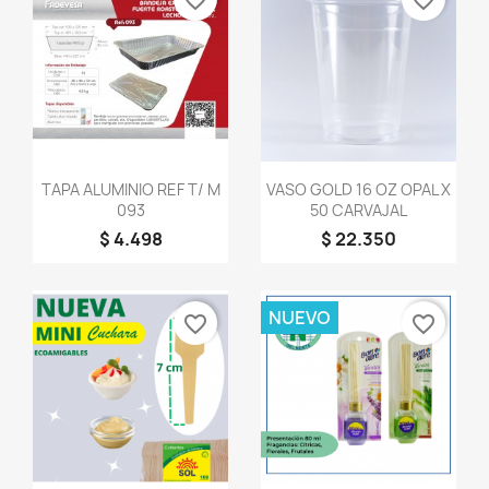
favorite_border
favorite_border
Vista rápida
Vista rápida


TAPA ALUMINIO REF T/ M
VASO GOLD 16 OZ OPAL X
093
50 CARVAJAL
$ 4.498
$ 22.350
NUEVO
favorite_border
favorite_border