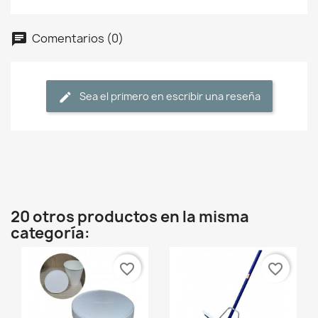
Comentarios (0)
Sea el primero en escribir una reseña
20 otros productos en la misma
categoría:
favorite_border
favorite_border