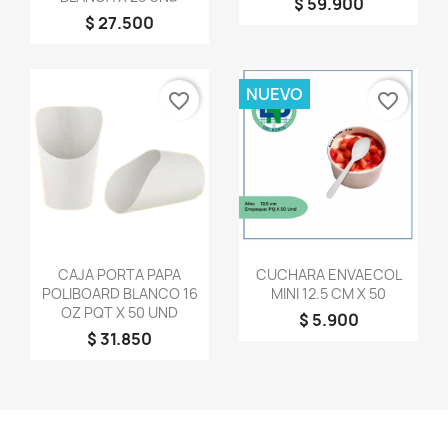
$ 59.900
$ 27.500
NUEVO
favorite_border
favorite_border
Vista rápida
Vista rápida


CAJA PORTA PAPA
CUCHARA ENVAECOL
POLIBOARD BLANCO 16
MINI 12.5 CM X 50
OZ PQT X 50 UND
$ 5.900
$ 31.850