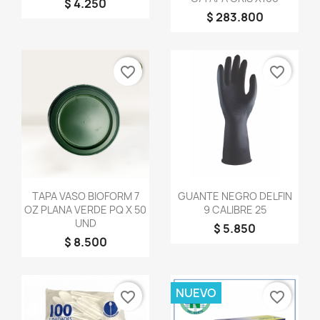
$ 4.250
$ 283.800
favorite_border
favorite_border
Vista rápida
Vista rápida


TAPA VASO BIOFORM 7
GUANTE NEGRO DELFIN
OZ PLANA VERDE PQ X 50
9 CALIBRE 25
UND
$ 5.850
$ 8.500
NUEVO
favorite_border
favorite_border