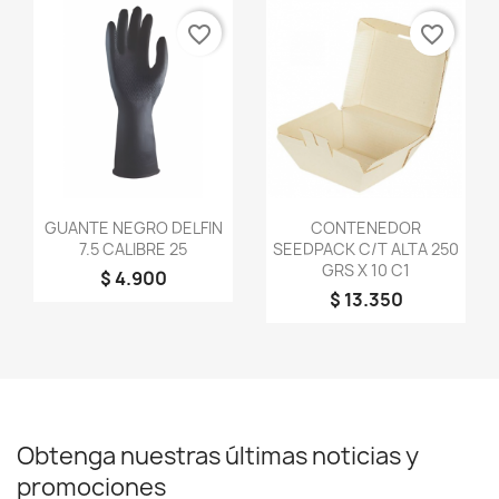
favorite_border
favorite_border
Vista rápida
Vista rápida


GUANTE NEGRO DELFIN
CONTENEDOR
7.5 CALIBRE 25
SEEDPACK C/T ALTA 250
GRS X 10 C1
$ 4.900
$ 13.350
Obtenga nuestras últimas noticias y
promociones