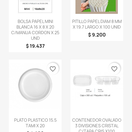
Vista rápida
Vista rápida


BOLSA PAPEL MINI
PITILLO PAPEL DIAM 8 MM
BLANCA 16 X 8 X 20
X 19.7 LARGO X 100 UNID
C/MANIJA CORDON X 25
$ 9.200
UND
$ 19.437
favorite_border
favorite_border
Vista rápida
Vista rápida


PLATO PLASTICO 15.5
CONTENEDOR OVALADO
TAMI X 20
3 DIVISIONES CRISTAL
C/TAPA CRIS X100