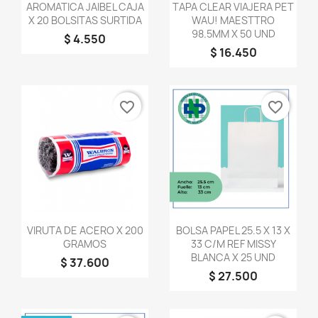
Vista rápida
Vista rápida


AROMATICA JAIBEL CAJA
TAPA CLEAR VIAJERA PET
X 20 BOLSITAS SURTIDA
WAU! MAESTTRO
98.5MM X 50 UND
$ 4.550
$ 16.450
favorite_border
favorite_border
Vista rápida
Vista rápida


VIRUTA DE ACERO X 200
BOLSA PAPEL 25.5 X 13 X
GRAMOS
33 C/M REF MISSY
BLANCA X 25 UND
$ 37.600
$ 27.500