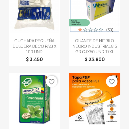
(30)
Vista rápida
Vista rápida


CUCHARA PEQUEÑA
GUANTE DE NITRILO
DULCERA DECO PAQ X
NEGRO INDUSTRIAL 8.5
100 UND
GR CJX50 UND T/XL
$ 3.450
$ 23.800
favorite_border
favorite_border