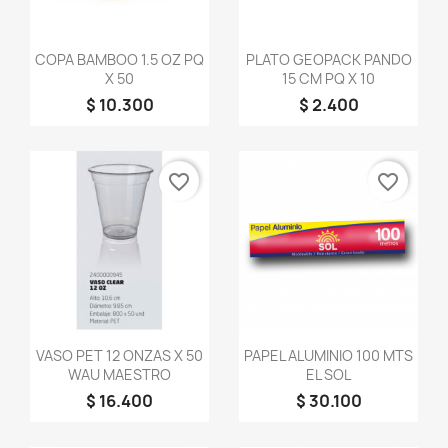
Vista rápida
Vista rápida


COPA BAMBOO 1.5 OZ PQ
PLATO GEOPACK PANDO
X 50
15 CM PQ X 10
$ 10.300
$ 2.400
favorite_border
favorite_border
Vista rápida
Vista rápida


VASO PET 12 ONZAS X 50
PAPEL ALUMINIO 100 MTS
WAU MAESTRO
EL SOL
$ 16.400
$ 30.100