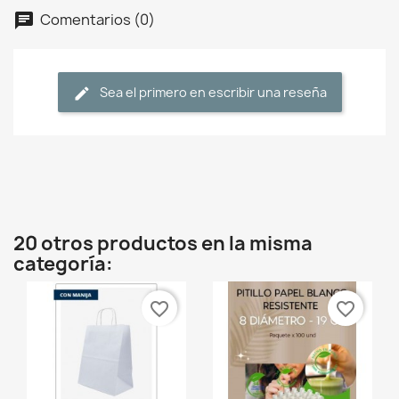
Comentarios (0)
Sea el primero en escribir una reseña
20 otros productos en la misma
categoría:
favorite_border
favorite_border