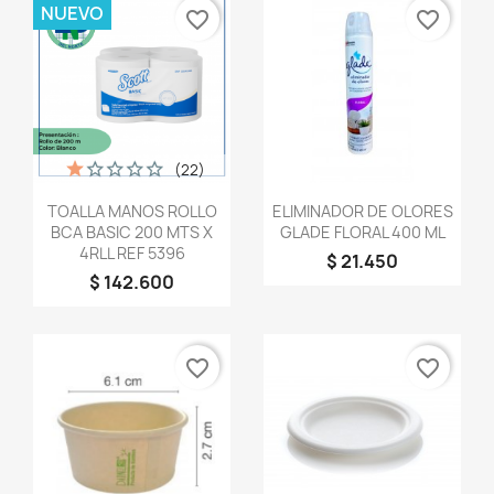
NUEVO
favorite_border
favorite_border
(22)
Vista rápida
Vista rápida


TOALLA MANOS ROLLO
ELIMINADOR DE OLORES
BCA BASIC 200 MTS X
GLADE FLORAL 400 ML
4RLL REF 5396
$ 21.450
$ 142.600
favorite_border
favorite_border