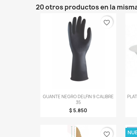
20 otros productos en la misma
favorite_border
Vista rápida

GUANTE NEGRO DELFIN 9 CALIBRE
PLA
35
$ 5.850
NU
favorite_border