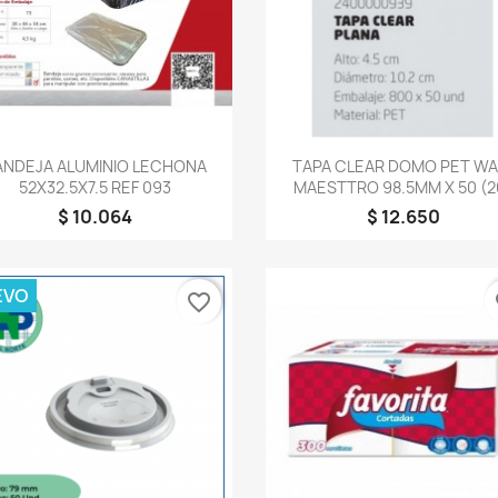
Vista rápida
Vista rápida


ANDEJA ALUMINIO LECHONA
TAPA CLEAR DOMO PET WA
52X32.5X7.5 REF 093
MAESTTRO 98.5MM X 50 (2
$ 10.064
$ 12.650
EVO
favorite_border
fa