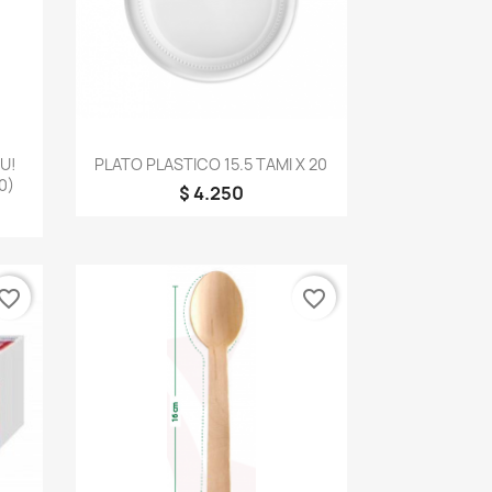
Vista rápida

U!
PLATO PLASTICO 15.5 TAMI X 20
0)
$ 4.250
vorite_border
favorite_border