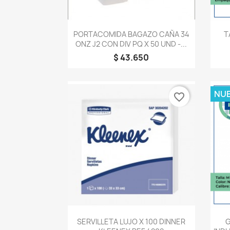
Vista rápida

PORTACOMIDA BAGAZO CAÑA 34
T
ONZ J2 CON DIV PQ X 50 UND -...
$ 43.650
NU
favorite_border
Vista rápida

SERVILLETA LUJO X 100 DINNER
G