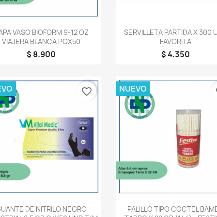
Vista rápida
Vista rápida


APA VASO BIOFORM 9-12 OZ
SERVILLETA PARTIDA X 300 
VIAJERA BLANCA PQX50
FAVORITA
$ 8.900
$ 4.350
EVO
NUEVO
favorite_border
fa
Vista rápida
Vista rápida


UANTE DE NITRILO NEGRO
PALILLO TIPO COCTEL BAM