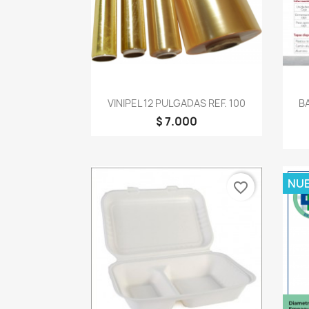
Vista rápida

VINIPEL 12 PULGADAS REF. 100
B
$ 7.000
NU
favorite_border