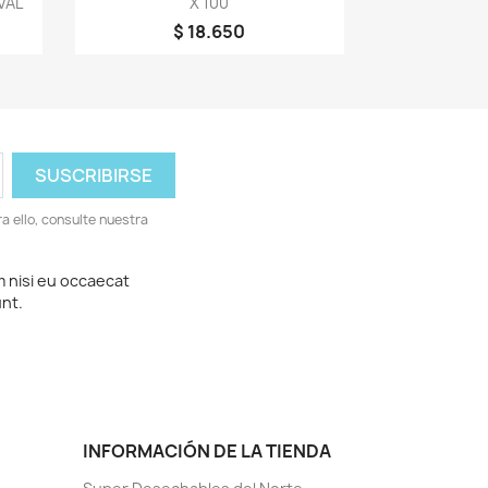
VAL
X 100
$ 18.650
 ello, consulte nuestra
m nisi eu occaecat
unt.
INFORMACIÓN DE LA TIENDA