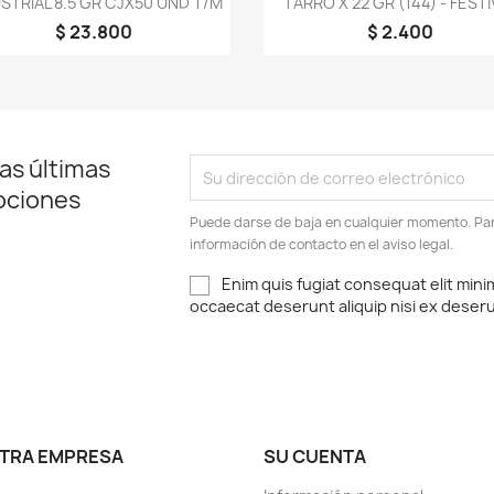
STRIAL 8.5 GR CJX50 UND T/M
TARRO X 22 GR (144) - FESTI
$ 23.800
$ 2.400
as últimas
ociones
Puede darse de baja en cualquier momento. Para
información de contacto en el aviso legal.
Enim quis fugiat consequat elit mini
occaecat deserunt aliquip nisi ex deser
TRA EMPRESA
SU CUENTA