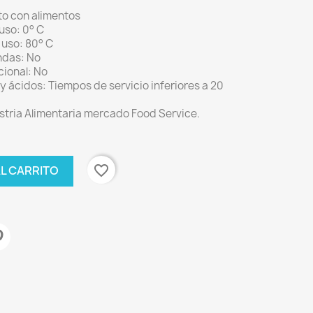
to con alimentos
uso: 0° C
 uso: 80° C
ndas: No
cional: No
 y ácidos: Tiempos de servicio inferiores a 20
stria Alimentaria mercado Food Service.
favorite_border
AL CARRITO