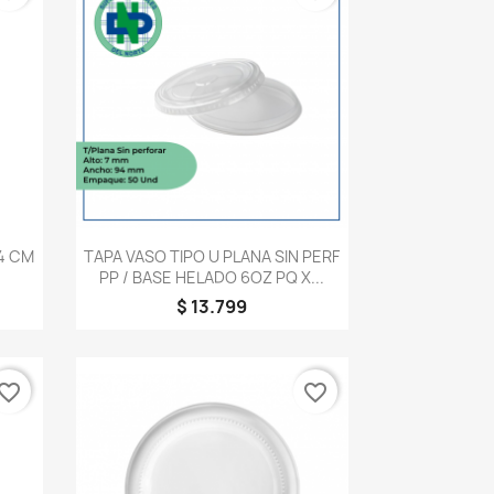
Vista rápida

4 CM
TAPA VASO TIPO U PLANA SIN PERF
PP / BASE HELADO 6OZ PQ X...
$ 13.799
vorite_border
favorite_border