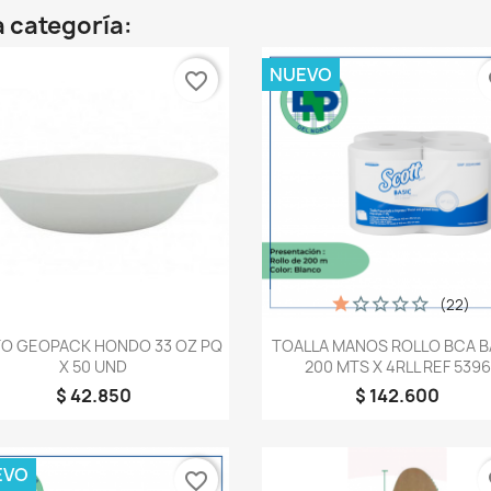
 categoría:
NUEVO
favorite_border
fa
(22)
Vista rápida
Vista rápida


TO GEOPACK HONDO 33 OZ PQ
TOALLA MANOS ROLLO BCA B
X 50 UND
200 MTS X 4RLL REF 5396
$ 42.850
$ 142.600
EVO
favorite_border
fa