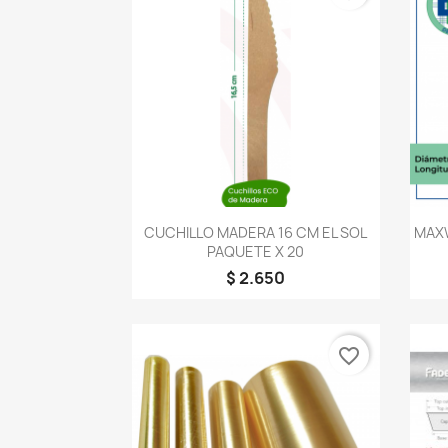
Vista rápida

CUCHILLO MADERA 16 CM EL SOL
MAXW
PAQUETE X 20
$ 2.650
favorite_border