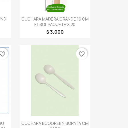
Vista rápida

UND
CUCHARA MADERA GRANDE 16 CM
EL SOL PAQUETE X 20
$ 3.000
vorite_border
favorite_border
Vista rápida

BU
CUCHARA ECOGREEN SOPA 14 CM