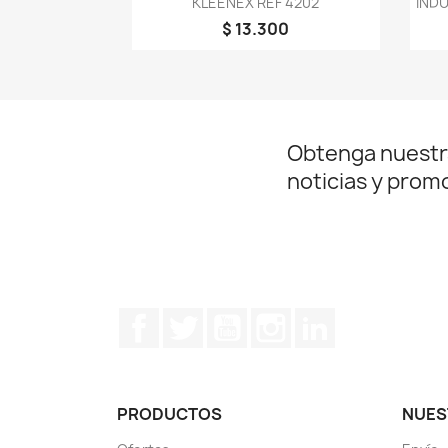
KLEENEX REF 4202
INDU
$ 13.300
Obtenga nuestr
noticias y prom
Facebook
Twitter
YouTube
Instagram
LinkedIn
PRODUCTOS
NUES