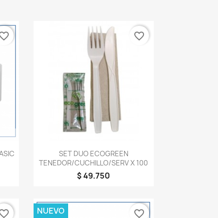
vorite_border
favorite_border
Vista rápida

ASIC
SET DUO ECOGREEN
TENEDOR/CUCHILLO/SERV X 100
$ 49.750
NUEVO
vorite_border
favorite_border