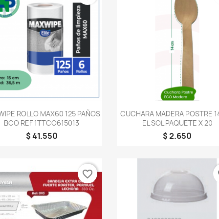
Vista rápida
Vista rápida


IPE ROLLO MAX60 125 PAÑOS
CUCHARA MADERA POSTRE 1
BCO REF 1TTCO615013
EL SOL PAQUETE X 20
$ 41.550
$ 2.650
favorite_border
fa