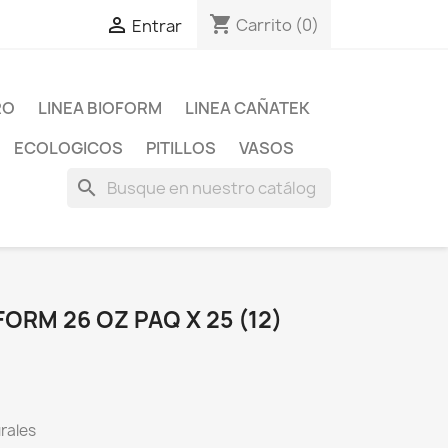
shopping_cart

Carrito
(0)
Entrar
RO
LINEA BIOFORM
LINEA CAÑATEK
ECOLOGICOS
PITILLOS
VASOS
search
RM 26 OZ PAQ X 25 (12)
urales