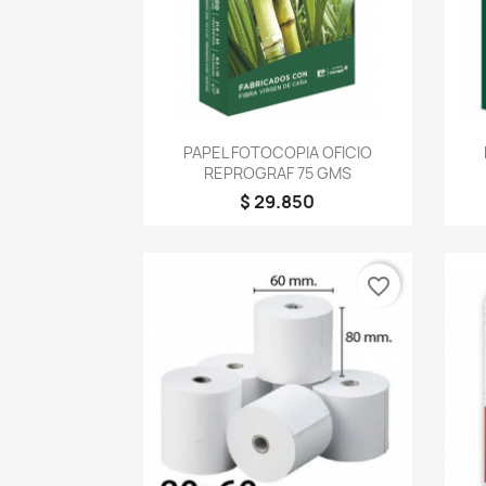
Vista rápida

PAPEL FOTOCOPIA OFICIO
REPROGRAF 75 GMS
$ 29.850
favorite_border