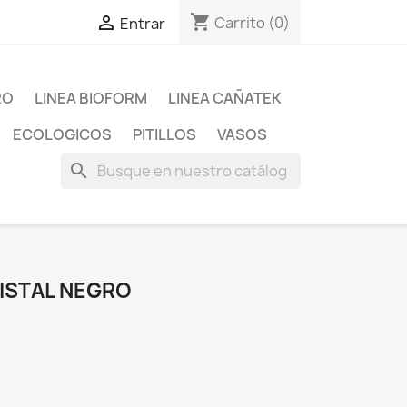
shopping_cart

Carrito
(0)
Entrar
RO
LINEA BIOFORM
LINEA CAÑATEK
ECOLOGICOS
PITILLOS
VASOS
search
RISTAL NEGRO