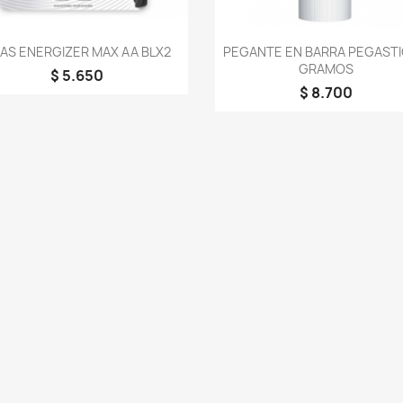
Vista rápida
Vista rápida


LAS ENERGIZER MAX AA BLX2
PEGANTE EN BARRA PEGASTI
GRAMOS
$ 5.650
$ 8.700