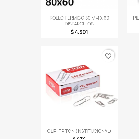
Vista rápida

ROLLO TERMICO 80 MM X 60
PI
DISPAROLLOS
$ 4.301
favorite_border
Vista rápida

CLIP .TRITON (INSTITUCIONAL)