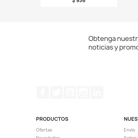
$ 936
Obtenga nuestr
noticias y prom
Facebook
Twitter
YouTube
Instagram
LinkedIn
PRODUCTOS
NUES
Ofertas
Envío
Novedades
Sobre