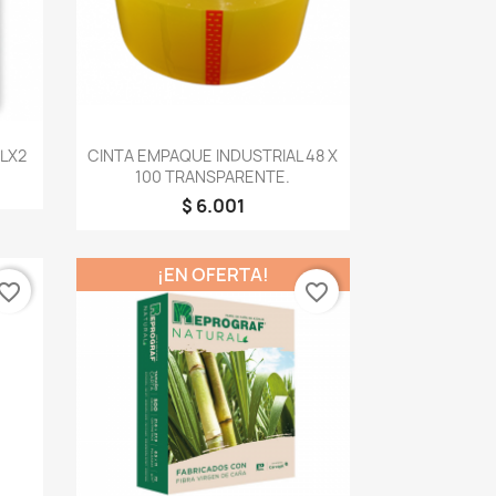
Vista rápida

BLX2
CINTA EMPAQUE INDUSTRIAL 48 X
100 TRANSPARENTE.
$ 6.001
¡EN OFERTA!
vorite_border
favorite_border