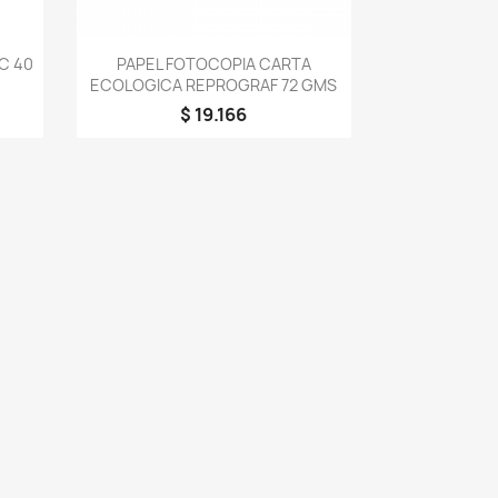
Vista rápida

C 40
PAPEL FOTOCOPIA CARTA
ECOLOGICA REPROGRAF 72 GMS
$ 19.166