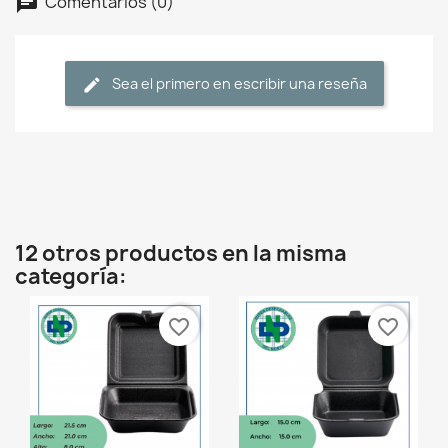
Comentarios (0)
Sea el primero en escribir una reseña
12 otros productos en la misma
categoría:
favorite_border
favorite_border