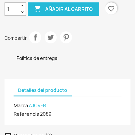

favorite_border
AÑADIR AL CARRITO
Compartir
Política de entrega
Detalles del producto
Marca
AJOVER
Referencia
2089