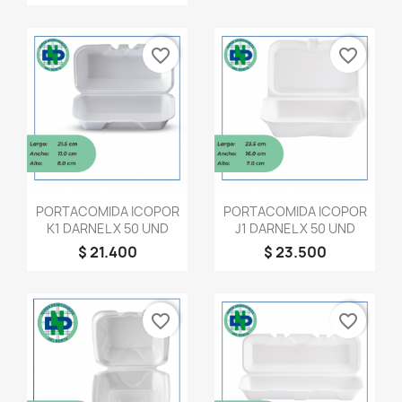
favorite_border
favorite_border
Vista rápida
Vista rápida


PORTACOMIDA ICOPOR
PORTACOMIDA ICOPOR
K1 DARNEL X 50 UND
J1 DARNEL X 50 UND
$ 21.400
$ 23.500
favorite_border
favorite_border