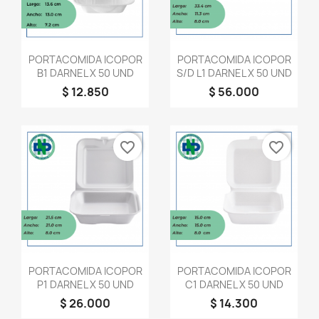
Vista rápida
Vista rápida


PORTACOMIDA ICOPOR
PORTACOMIDA ICOPOR
B1 DARNEL X 50 UND
S/D L1 DARNEL X 50 UND
$ 12.850
$ 56.000
favorite_border
favorite_border
Vista rápida
Vista rápida


PORTACOMIDA ICOPOR
PORTACOMIDA ICOPOR
P1 DARNEL X 50 UND
C1 DARNEL X 50 UND
$ 26.000
$ 14.300