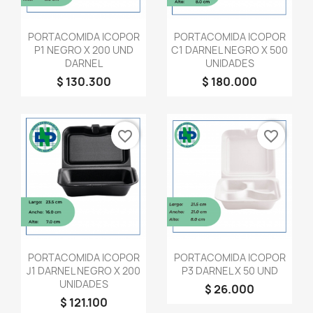
Vista rápida
Vista rápida


PORTACOMIDA ICOPOR
PORTACOMIDA ICOPOR
P1 NEGRO X 200 UND
C1 DARNEL NEGRO X 500
DARNEL
UNIDADES
$ 130.300
$ 180.000
favorite_border
favorite_border
Vista rápida
Vista rápida


PORTACOMIDA ICOPOR
PORTACOMIDA ICOPOR
J1 DARNEL NEGRO X 200
P3 DARNEL X 50 UND
UNIDADES
$ 26.000
$ 121.100