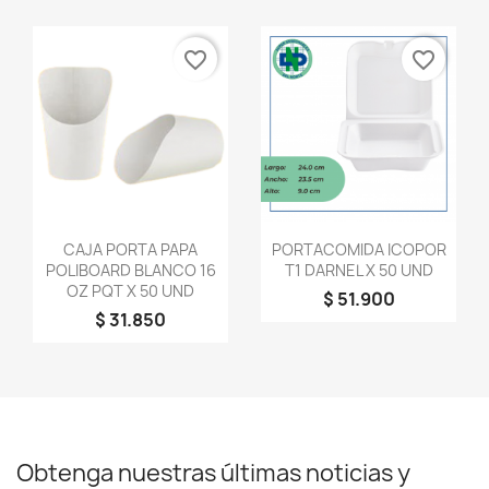
favorite_border
favorite_border
Vista rápida
Vista rápida


CAJA PORTA PAPA
PORTACOMIDA ICOPOR
POLIBOARD BLANCO 16
T1 DARNEL X 50 UND
OZ PQT X 50 UND
$ 51.900
$ 31.850
Obtenga nuestras últimas noticias y