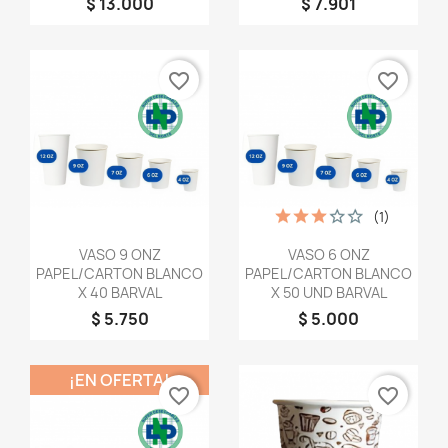
$ 13.000
$ 7.901
favorite_border
favorite_border
(1)
Vista rápida
Vista rápida


VASO 9 ONZ
VASO 6 ONZ
PAPEL/CARTON BLANCO
PAPEL/CARTON BLANCO
X 40 BARVAL
X 50 UND BARVAL
$ 5.750
$ 5.000
¡EN OFERTA!
favorite_border
favorite_border