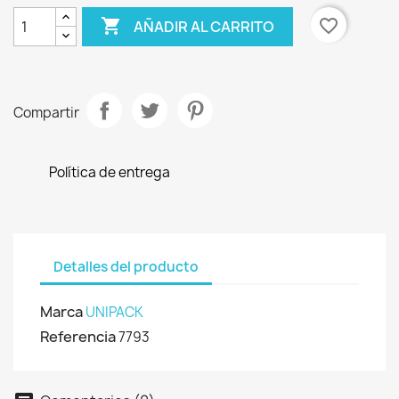

favorite_border
AÑADIR AL CARRITO
Compartir
Política de entrega
Detalles del producto
Marca
UNIPACK
Referencia
7793