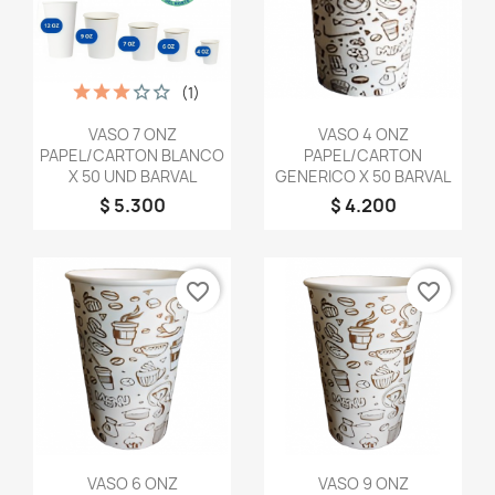
(1)
Vista rápida
Vista rápida


VASO 7 ONZ
VASO 4 ONZ
PAPEL/CARTON BLANCO
PAPEL/CARTON
X 50 UND BARVAL
GENERICO X 50 BARVAL
$ 5.300
$ 4.200
favorite_border
favorite_border
Vista rápida
Vista rápida


VASO 6 ONZ
VASO 9 ONZ