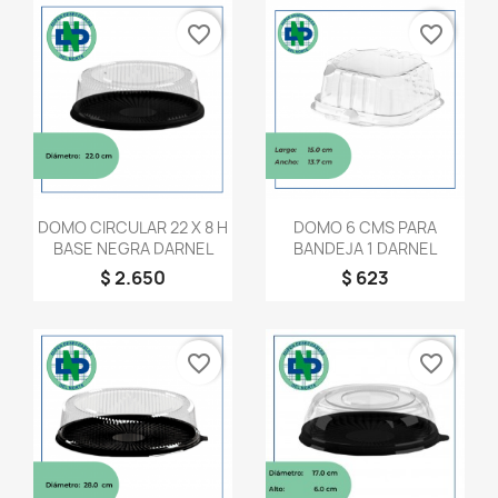
favorite_border
favorite_border
Vista rápida
Vista rápida


DOMO CIRCULAR 22 X 8 H
DOMO 6 CMS PARA
BASE NEGRA DARNEL
BANDEJA 1 DARNEL
$ 2.650
$ 623
favorite_border
favorite_border