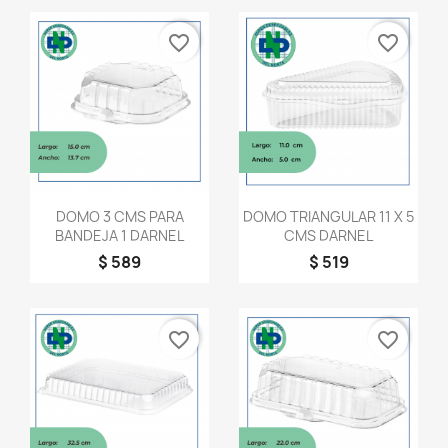
favorite_border
favorite_border
Vista rápida
Vista rápida


DOMO 3 CMS PARA
DOMO TRIANGULAR 11 X 5
BANDEJA 1 DARNEL
CMS DARNEL
$ 589
$ 519
favorite_border
favorite_border