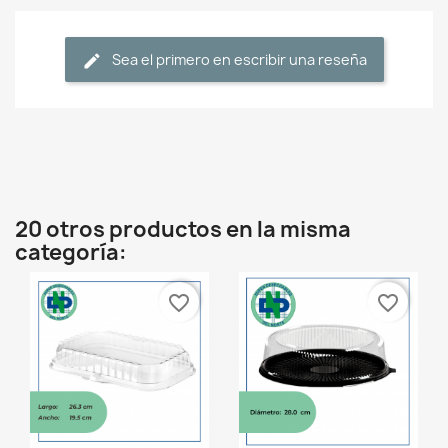
Sea el primero en escribir una reseña
20 otros productos en la misma
categoría:
favorite_border
favorite_border