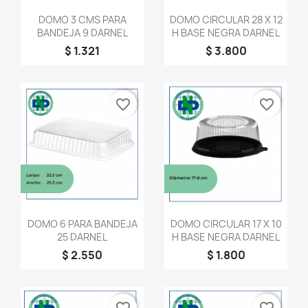
Vista rápida
Vista rápida


DOMO 3 CMS PARA
DOMO CIRCULAR 28 X 12
BANDEJA 9 DARNEL
H BASE NEGRA DARNEL
$ 1.321
$ 3.800
favorite_border
favorite_border
Vista rápida
Vista rápida


DOMO 6 PARA BANDEJA
DOMO CIRCULAR 17 X 10
25 DARNEL
H BASE NEGRA DARNEL
$ 2.550
$ 1.800
favorite_border
favorite_border