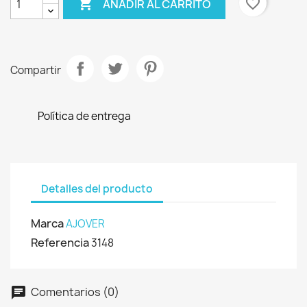

favorite_border
AÑADIR AL CARRITO
Compartir
Política de entrega
Detalles del producto
Marca
AJOVER
Referencia
3148
Comentarios (0)