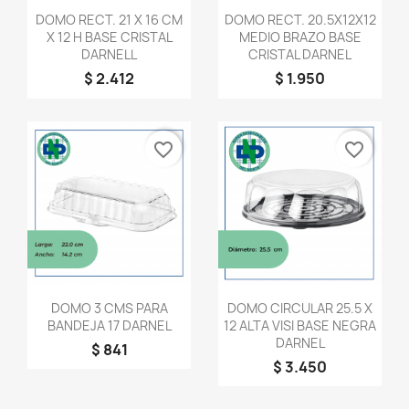
Vista rápida
Vista rápida


DOMO RECT. 21 X 16 CM
DOMO RECT. 20.5X12X12
X 12 H BASE CRISTAL
MEDIO BRAZO BASE
DARNELL
CRISTAL DARNEL
$ 2.412
$ 1.950
favorite_border
favorite_border
Vista rápida
Vista rápida


DOMO 3 CMS PARA
DOMO CIRCULAR 25.5 X
BANDEJA 17 DARNEL
12 ALTA VISI BASE NEGRA
DARNEL
$ 841
$ 3.450