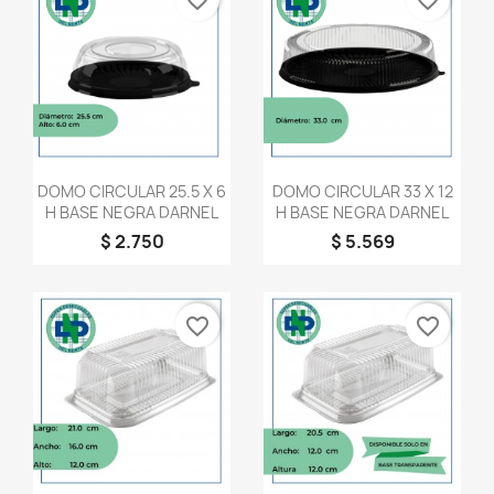
Vista rápida
Vista rápida


DOMO CIRCULAR 25.5 X 6
DOMO CIRCULAR 33 X 12
H BASE NEGRA DARNEL
H BASE NEGRA DARNEL
$ 2.750
$ 5.569
favorite_border
favorite_border