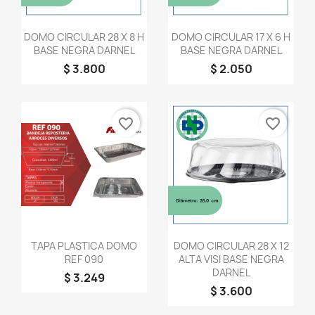
Vista rápida
Vista rápida


DOMO CIRCULAR 28 X 8 H
DOMO CIRCULAR 17 X 6 H
BASE NEGRA DARNEL
BASE NEGRA DARNEL
$ 3.800
$ 2.050
favorite_border
favorite_border
Vista rápida
Vista rápida


TAPA PLASTICA DOMO
DOMO CIRCULAR 28 X 12
REF 090
ALTA VISI BASE NEGRA
DARNEL
$ 3.249
$ 3.600