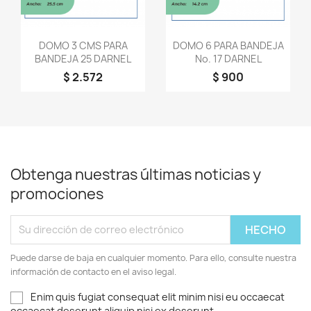
Vista rápida
Vista rápida


DOMO 3 CMS PARA
DOMO 6 PARA BANDEJA
BANDEJA 25 DARNEL
No. 17 DARNEL
$ 2.572
$ 900
Obtenga nuestras últimas noticias y
promociones
Puede darse de baja en cualquier momento. Para ello, consulte nuestra
información de contacto en el aviso legal.
Enim quis fugiat consequat elit minim nisi eu occaecat
occaecat deserunt aliquip nisi ex deserunt.