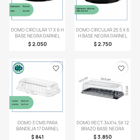
Vista rápida
Vista rápida


DOMO CIRCULAR 17 X 6 H
DOMO CIRCULAR 25.5 X 6
BASE NEGRA DARNEL
H BASE NEGRA DARNEL
$ 2.050
$ 2.750
favorite_border
favorite_border
Vista rápida
Vista rápida


DOMO 3 CMS PARA
DOMO RECT.34X14.5X 12
BANDEJA 17 DARNEL
BRAZO BASE NEGRA
$ 841
$ 3.850