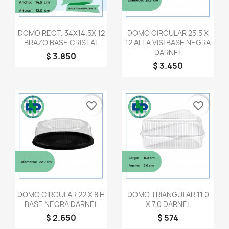
Vista rápida
Vista rápida


DOMO RECT. 34X14.5X 12
DOMO CIRCULAR 25.5 X
BRAZO BASE CRISTAL
12 ALTA VISI BASE NEGRA
DARNEL
$ 3.850
$ 3.450
favorite_border
favorite_border
Vista rápida
Vista rápida


DOMO CIRCULAR 22 X 8 H
DOMO TRIANGULAR 11.0
BASE NEGRA DARNEL
X 7.0 DARNEL
$ 2.650
$ 574