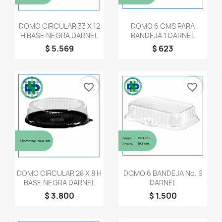
Vista rápida
Vista rápida


DOMO CIRCULAR 33 X 12
DOMO 6 CMS PARA
H BASE NEGRA DARNEL
BANDEJA 1 DARNEL
$ 5.569
$ 623
favorite_border
favorite_border
Vista rápida
Vista rápida


DOMO CIRCULAR 28 X 8 H
DOMO 6 BANDEJA No. 9
BASE NEGRA DARNEL
DARNEL
$ 3.800
$ 1.500