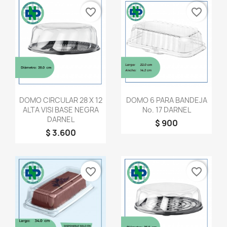
favorite_border
favorite_border
Vista rápida
Vista rápida


DOMO CIRCULAR 28 X 12
DOMO 6 PARA BANDEJA
ALTA VISI BASE NEGRA
No. 17 DARNEL
DARNEL
$ 900
$ 3.600
favorite_border
favorite_border