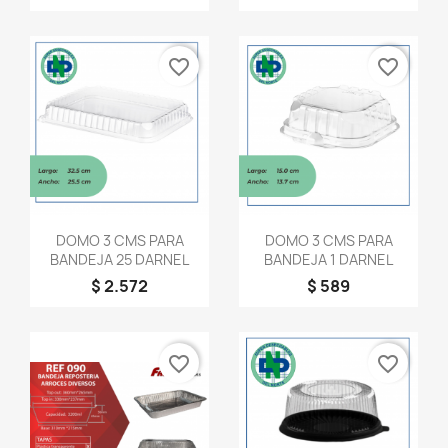
favorite_border
favorite_border
Vista rápida
Vista rápida


DOMO 3 CMS PARA
DOMO 3 CMS PARA
BANDEJA 25 DARNEL
BANDEJA 1 DARNEL
$ 2.572
$ 589
favorite_border
favorite_border