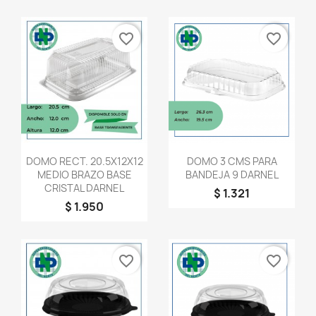
favorite_border
favorite_border
Vista rápida
Vista rápida


DOMO RECT. 20.5X12X12
DOMO 3 CMS PARA
MEDIO BRAZO BASE
BANDEJA 9 DARNEL
CRISTAL DARNEL
$ 1.321
$ 1.950
favorite_border
favorite_border