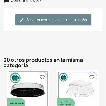
Comentarios (0)
Sea el primero en escribir una reseña
20 otros productos en la misma
categoría:
favorite_border
favorite_border