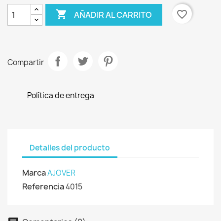

favorite_border
AÑADIR AL CARRITO
Compartir
Política de entrega
Detalles del producto
Marca
AJOVER
Referencia
4015