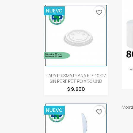
NUEVO
favorite_border
R
Vista rápida

TAPA PRISMA PLANA 5-7-10 OZ
SIN PERF PET PQ X 50 UND
$ 9.600
Mostr
NUEVO
favorite_border