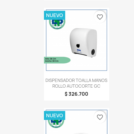
NUEVO
favorite_border
Vista rápida

DISPENSADOR TOALLA MANOS
ROLLO AUTOCORTE GC
$ 326.700
NUEVO
favorite_border