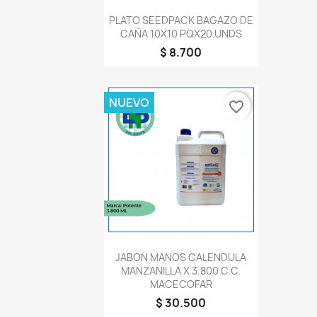
Vista rápida

PLATO SEEDPACK BAGAZO DE
CAÑA 10X10 PQX20 UNDS
$ 8.700
NUEVO
favorite_border
Vista rápida

JABON MANOS CALENDULA
MANZANILLA X 3.800 C.C.
MACECOFAR
$ 30.500