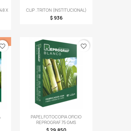
Vista rápida

48 X
CLIP .TRITON (INSTITUCIONAL)
$ 936
vorite_border
favorite_border
Vista rápida

A
PAPEL FOTOCOPIA OFICIO
REPROGRAF 75 GMS
$ 29.850