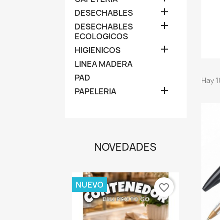

DESECHABLES

DESECHABLES
ECOLOGICOS

HIGIENICOS
LINEA MADERA
PAD
Hay 1

PAPELERIA
NOVEDADES
NUEVO
favorite_border