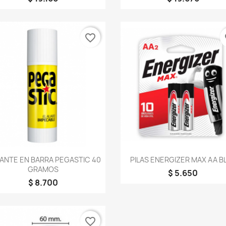
favorite_border
fa
Vista rápida
Vista rápida


ANTE EN BARRA PEGASTIC 40
PILAS ENERGIZER MAX AA B
GRAMOS
$ 5.650
$ 8.700
favorite_border