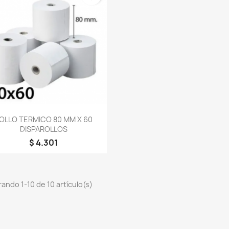
Vista rápida

OLLO TERMICO 80 MM X 60
DISPAROLLOS
$ 4.301
ando 1-10 de 10 artículo(s)