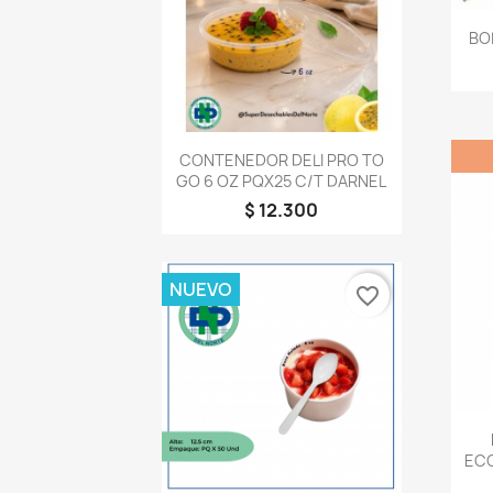
BO
Vista rápida

CONTENEDOR DELI PRO TO
GO 6 OZ PQX25 C/T DARNEL
$ 12.300
NUEVO
favorite_border
ECO