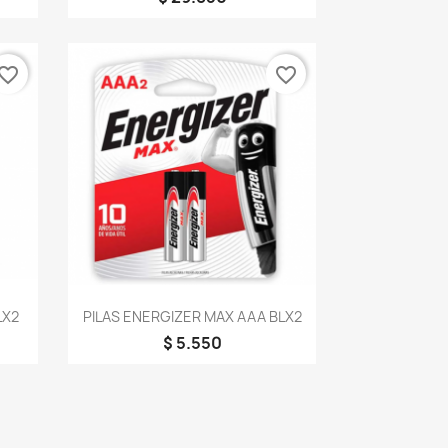
vorite_border
favorite_border
Vista rápida

LX2
PILAS ENERGIZER MAX AAA BLX2
$ 5.550