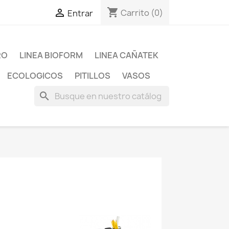
shopping_cart

Carrito
(0)
Entrar
RO
LINEA BIOFORM
LINEA CAÑATEK
ECOLOGICOS
PITILLOS
VASOS
search