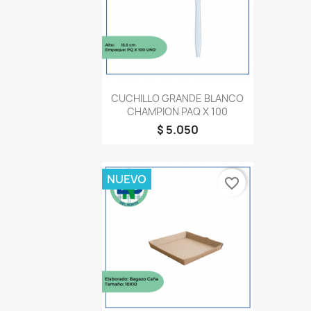
Vista rápida

CUCHILLO GRANDE BLANCO
CHAMPION PAQ X 100
$ 5.050
NUEVO
favorite_border