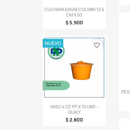
Vista rápida

CUCHARA ENVAECOL MINI 12.5
CM X 50
$ 5.900
NUEVO
favorite_border
PEG
Vista rápida

VASO 4 OZ PP X 10 UND -
QUALY
$ 2.800