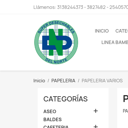
Llámenos:
3138244373 - 3827482 - 254057
INICIO
CATE
LINEA BAM
Inicio
PAPELERIA
PAPELERIA VARIOS
CATEGORÍAS

PA
ASEO
BALDES

CAFETERIA